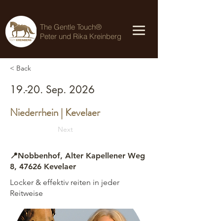
The Gentle Touch®
Peter und Rika Kreinberg
< Back
19.-20. Sep. 2026
Niederrhein | Kevelaer
Next
📍Nobbenhof, Alter Kapellener Weg
8, 47626 Kevelaer
Locker & effektiv reiten in jeder
Reitweise