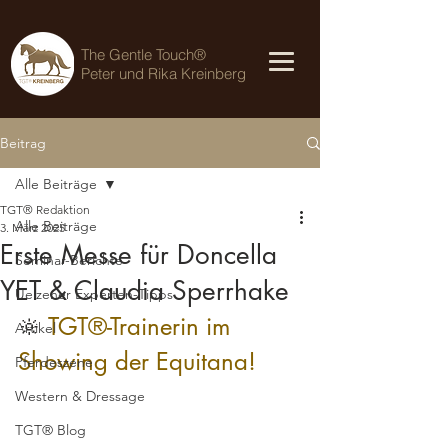
The Gentle Touch®
Peter und Rika Kreinberg
Beitrag
Alle Beiträge
TGT® Redaktion
Alle Beiträge
3. März 2025
Erste Messe für Doncella
Seminar-Berichte
YET & Claudia Sperrhake
Uelzener Experten-Tipps
🔆
 TGT®-Trainerin im 
Artikel
Showing der Equitana!
Pferdeszene
Western & Dressage
TGT® Blog