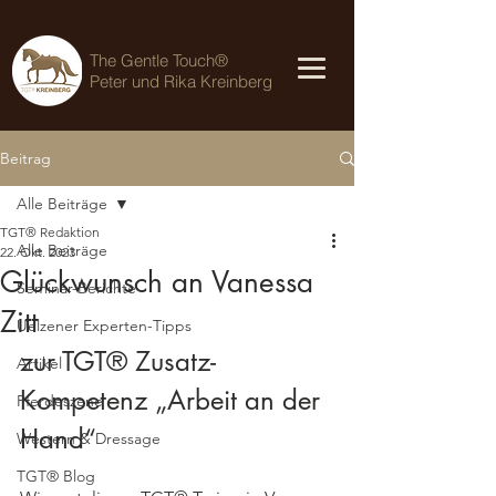
The Gentle Touch®
Peter und Rika Kreinberg
Beitrag
Alle Beiträge
TGT® Redaktion
Alle Beiträge
22. Okt. 2023
Glückwunsch an Vanessa
Seminar-Berichte
Zitt
Uelzener Experten-Tipps
zur TGT® Zusatz-
Artikel
Kompetenz „Arbeit an der 
Pferdeszene
Hand“
Western & Dressage
TGT® Blog