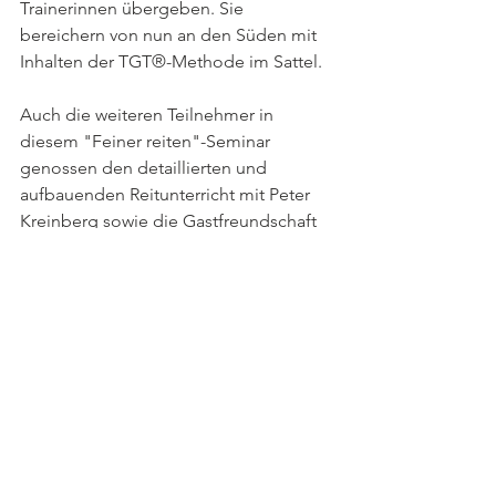
Trainerinnen übergeben. Sie 
bereichern von nun an den Süden mit 
Inhalten der TGT®-Methode im Sattel.
Auch die weiteren Teilnehmer in 
diesem "Feiner reiten"-Seminar 
genossen den detaillierten und 
aufbauenden Reitunterricht mit Peter 
Kreinberg sowie die Gastfreundschaft 
von Hofbesitzerin Alexandra Stegmaier 
auf ihrem Therapie- und Extreme-Trail-
Hof.
TGT® Blog