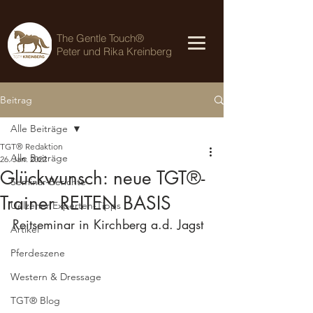
The Gentle Touch®
Peter und Rika Kreinberg
Beitrag
Alle Beiträge
TGT® Redaktion
Alle Beiträge
26. Jan. 2022
Glückwunsch: neue TGT®-
Seminar-Berichte
Trainer REITEN BASIS
Uelzener Experten-Tipps
Reitseminar in Kirchberg a.d. Jagst
Artikel
Pferdeszene
Western & Dressage
TGT® Blog