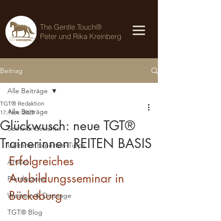
The Gentle Touch®
Peter und Rika Kreinberg
Beitrag
Alle Beiträge
TGT® Redaktion
Alle Beiträge
17. Nov. 2023
Glückwusch: neue TGT®
Seminar-Berichte
Trainerinnen REITEN BASIS
Uelzener Experten-Tipps
Erfolgreiches 
Artikel
Ausbildungsseminar in 
Pferdeszene
Bückeburg 
Western & Dressage
TGT® Blog