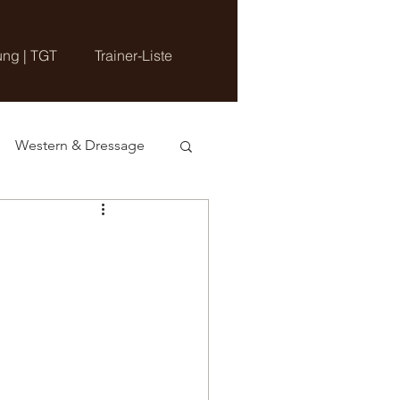
ung | TGT
Trainer-Liste
Western & Dressage