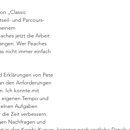
ion „Classic 
seil- und Parcours-
 meinem 
ches jetzt die Arbeit 
angen. Wer Peaches 
as nicht immer einfach 
d Erklärungen von Pete 
an den Anforderungen 
n. Ich konnte mit 
m eigenen Tempo und 
zelnen Aufgaben 
 die Zeit verbessern. 
gen Nachfragen und 
t in den Kombi-Kursen, konnten noch restliche Details 