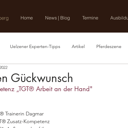
berg
Home
News | Blog
Termine
Ausbild
Uelzener Experten-Tipps
Artikel
Pferdeszene
 2022
en Gückwunsch
etenz „TGT® Arbeit an der Hand"
® Trainerin Dagmar 
T® Zusatz-Kompetenz 