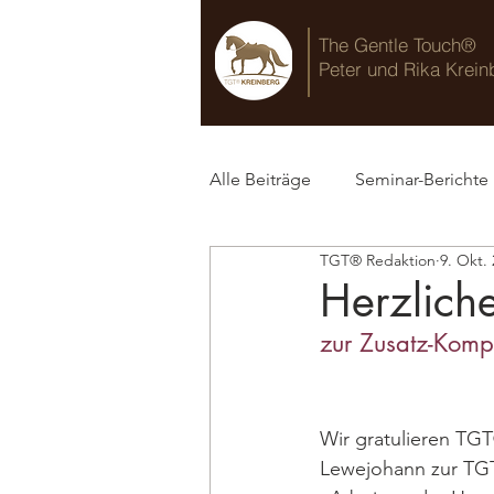
The Gentle Touch®
Peter und Rika Krein
Alle Beiträge
Seminar-Berichte
TGT® Redaktion
9. Okt.
TGT® Blog
Herzlich
zur Zusatz-Komp
Wir gratulieren TGT
Lewejohann zur TG