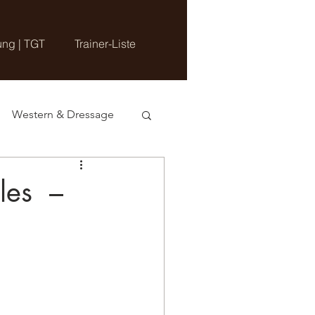
ung | TGT
Trainer-Liste
Western & Dressage
les –