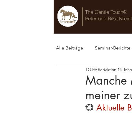
The Gentle Touch®
Peter und Rika Krein
Alle Beiträge
Seminar-Berichte
TGT® Redaktion
14. Mär
TGT® Blog
Manche M
meiner z
💞
 Aktuelle B