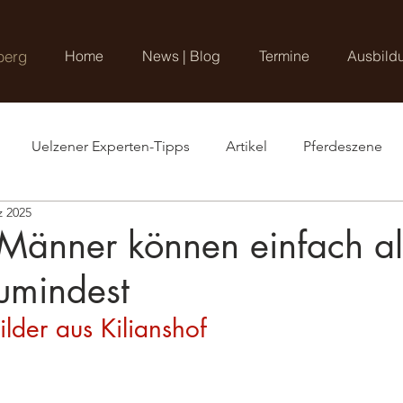
berg
Home
News | Blog
Termine
Ausbild
Uelzener Experten-Tipps
Artikel
Pferdeszene
z 2025
änner können einfach al
umindest
ilder aus Kilianshof