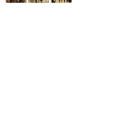
feiner reiten
westernreiten
westerndressage
horsemanship
feinesreiten
Seminar-Berichte
TGT® Blog
Pferdeszene