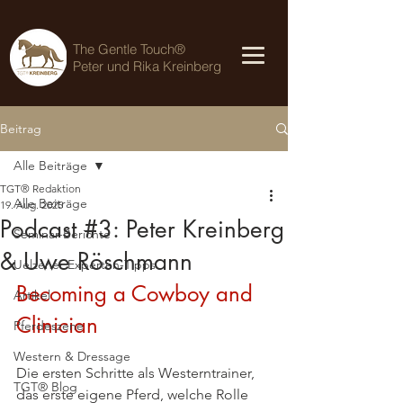
The Gentle Touch®
Peter und Rika Kreinberg
Beitrag
Alle Beiträge
TGT® Redaktion
Alle Beiträge
19. Aug. 2025
Podcast #3: Peter Kreinberg
Seminar-Berichte
& Uwe Röschmann
Uelzener Experten-Tipps
Becoming a Cowboy and 
Artikel
Clinician
Pferdeszene
Western & Dressage
Die ersten Schritte als Westerntrainer, 
TGT® Blog
das erste eigene Pferd, welche Rolle 