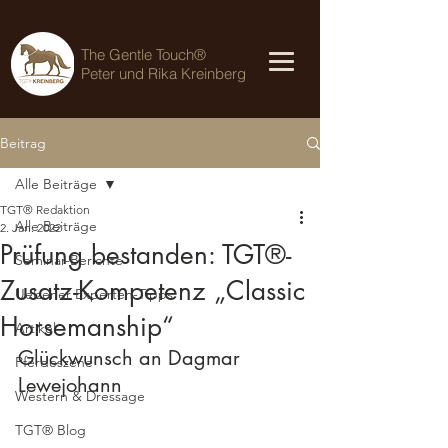
The Gentle Touch®
Peter und Rika Kreinberg
Beitrag
Alle Beiträge
TGT® Redaktion
Alle Beiträge
2. Jan. 2022
Prüfung bestanden: TGT®-
Seminar-Berichte
Zusatz-Kompetenz „Classic
Uelzener Experten-Tipps
Horsemanship“
Artikel
Glückwunsch an Dagmar 
Pferdeszene
Lewejohann
Western & Dressage
TGT® Blog