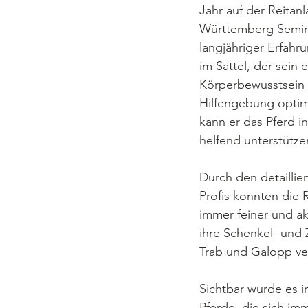
Jahr auf der Reitan
Württemberg Semina
langjähriger Erfahr
im Sattel, der sein 
Körperbewusstsein h
Hilfengebung optim
kann er das Pferd i
helfend unterstützen
Durch den detaillier
Profis konnten die 
immer feiner und akz
ihre Schenkel- und Z
Trab und Galopp ve
Sichtbar wurde es 
Pferde, die sich im