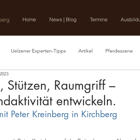
berg
Home
News | Blog
Termine
Ausbild
Uelzener Experten-Tipps
Artikel
Pferdeszene
 2023
, Stützen, Raumgriff –
daktivität entwickeln.
it Peter Kreinberg in Kirchberg