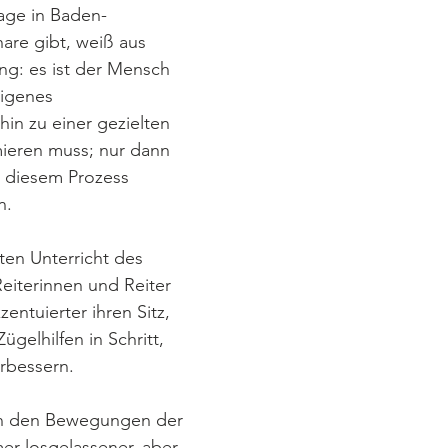
lage in Baden-
re gibt, weiß aus 
ung: es ist der Mensch 
eigenes 
in zu einer gezielten 
ieren muss; nur dann 
n diesem Prozess 
.  
ten Unterricht des 
Reiterinnen und Reiter 
entuierter ihren Sitz, 
ügelhilfen in Schritt, 
rbessern. 
in den Bewegungen der 
mer losgelassener, aber 