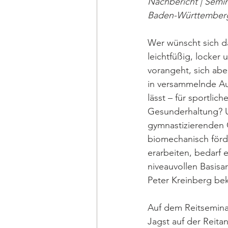
Nachbericht | Semin
Baden-Württember
Wer wünscht sich da
leichtfüßig, locker 
vorangeht, sich abe
in versammelnde Au
lässt – für sportli
Gesunderhaltung? 
gymnastizierenden
biomechanisch förd
erarbeiten, bedarf e
niveauvollen Basisar
Peter Kreinberg be
Auf dem Reitseminar
Jagst auf der Reit