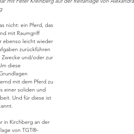
ar mit Peter Kreinberg auf der Reitanlage von Alexandra
g
s nicht: ein Pferd, das 
und mit Raumgriff 
r ebenso leicht wieder 
fgaben zurückführen 
che Zwecke und/oder zur 
Um diese 
 Grundlagen 
ernd mit dem Pferd zu 
s einer soliden und 
beit. Und für diese ist 
kannt.
 in Kirchberg an der 
anlage von TGT®-