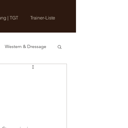
ung | TGT
Trainer-Liste
Western & Dressage