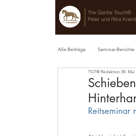
The Gentle Touch®
Peter und Rika Krein
Alle Beiträge
Seminar-Berichte
TGT® Redaktion
30. Mai
TGT® Blog
Schieben
Hinterhan
Reitseminar m