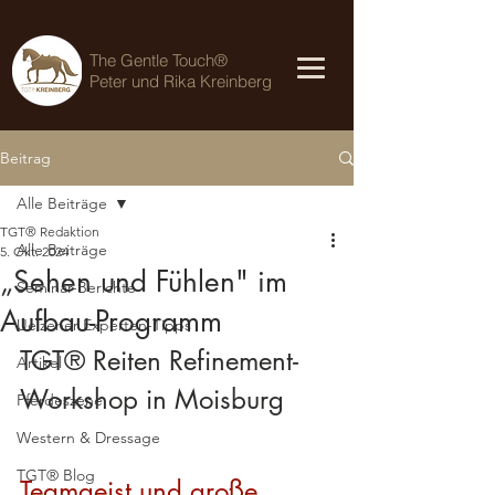
The Gentle Touch®
Peter und Rika Kreinberg
Beitrag
Alle Beiträge
TGT® Redaktion
Alle Beiträge
5. Okt. 2024
„Sehen und Fühlen" im
Seminar-Berichte
Aufbau-Programm
Uelzener Experten-Tipps
TGT® Reiten Refinement-
Artikel
Workshop in Moisburg
Pferdeszene
Western & Dressage
TGT® Blog
Teamgeist und große 