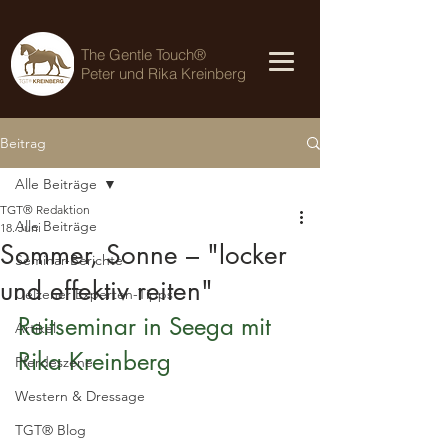
The Gentle Touch®
Peter und Rika Kreinberg
Beitrag
Alle Beiträge
TGT® Redaktion
Alle Beiträge
18. Juni
Sommer, Sonne – "locker
Seminar-Berichte
und effektiv reiten"
Uelzener Experten-Tipps
Reitseminar in Seega mit 
Artikel
Rika Kreinberg
Pferdeszene
Western & Dressage
TGT® Blog