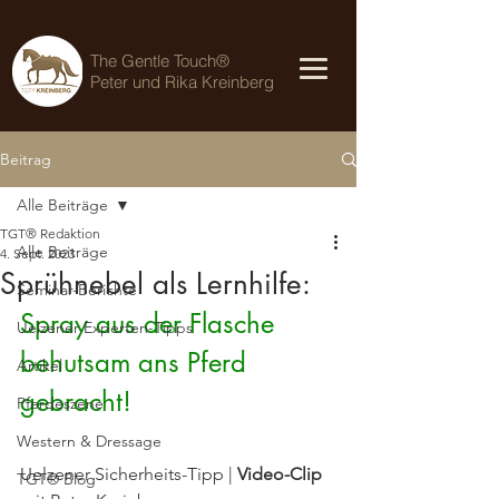
The Gentle Touch®
Peter und Rika Kreinberg
Beitrag
Alle Beiträge
TGT® Redaktion
Alle Beiträge
4. Sept. 2023
Sprühnebel als Lernhilfe:
Seminar-Berichte
Spray aus der Flasche 
Uelzener Experten-Tipps
behutsam ans Pferd 
Artikel
gebracht!
Pferdeszene
Western & Dressage
Uelzener Sicherheits-Tipp | 
Video-Clip 
TGT® Blog