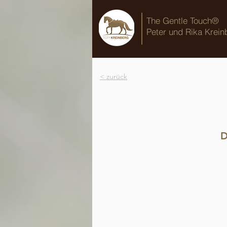
The Gentle Touch®
Peter und Rika Krein
< zurück
D