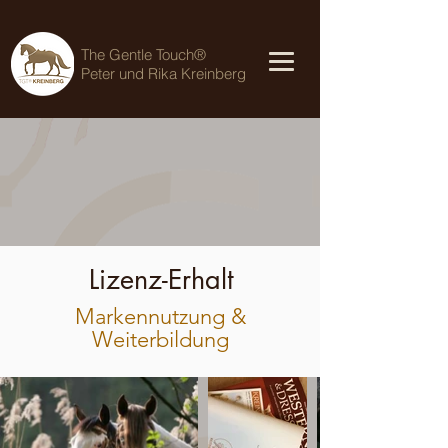
The Gentle Touch®
Peter und Rika Kreinberg
Lizenz-Erhalt
Markennutzung &
Weiterbildung