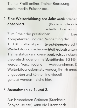
Trainer-Profil online, Trainer-Betreuung,
social media-Präsenz etc..
Eine Weiterbildung pro Jahr wird
Mit bestandener Trainer-Prüfung
absolviert.
(Bodenschule oder REITEN BASIS)
erhältst du eine gültige TGT® Trainer-
Zum Erhalt der praktischen
Lizenz.
Kompetenzen und der Reinhaltung der
TGT® Inhalte ist pro Lizenz-Jahr eine
Diese Lizenz berechtigt dich, die TGT®
Weiterbildung nachzuweisen. Je nach
Methode zu unterrichten, die Marke
Trainerstatus kann diese praktisch,
werblich zu nutzen und alle weiteren
theoretisch oder online absolviert
Vorteile des TGT® Trainer-Netzwerkes
werden. Verschiedene
wahrzunehmen. Diese Lizenz muss
Weiterbildungsformate werden
jährlich erneuert werden.
angeboten und können individuell
genutzt werden –
siehe hier.
Ausnahmen zu 1. und 2.
Aus besonderen Gründen (Krankheit,
Babypause etc.) kann die Lizenz nach