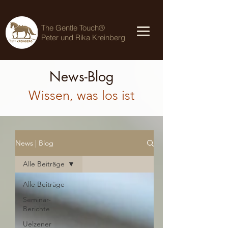
The Gentle Touch®
Peter und Rika Kreinberg
News-Blog
Wissen, was los ist
News | Blog
Alle Beiträge
Alle Beiträge
Seminar-
Berichte
Uelzener