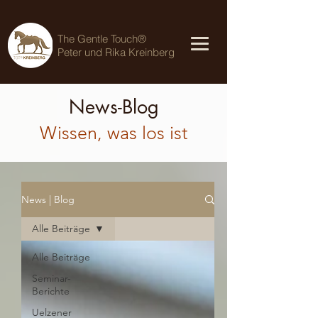
The Gentle Touch®
Peter und Rika Kreinberg
News-Blog
Wissen, was los ist
News | Blog
Alle Beiträge
Alle Beiträge
Seminar-
Berichte
Uelzener