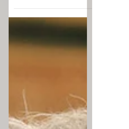
„der Waldhof“ in der schönen
Lüneburger Heide ist seit über 10
Jahren...