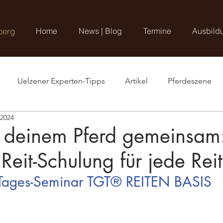
berg
Home
News | Blog
Termine
Ausbild
Uelzener Experten-Tipps
Artikel
Pferdeszene
 2024
t deinem Pferd gemeinsam
 Reit-Schulung für jede Rei
8-Tages-Seminar TGT® REITEN BASIS