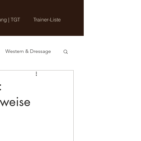
ung | TGT
Trainer-Liste
Western & Dressage
:
tweise