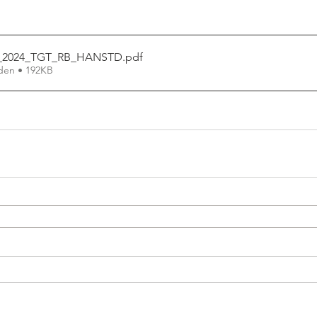
5_2024_TGT_RB_HANSTD
.pdf
den • 192KB