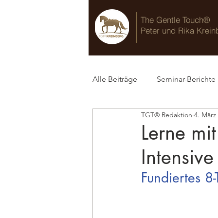
The Gentle Touch®
Peter und Rika Krein
Alle Beiträge
Seminar-Berichte
TGT® Redaktion
4. März
TGT® Blog
Lerne mi
Intensive
Fundiertes 