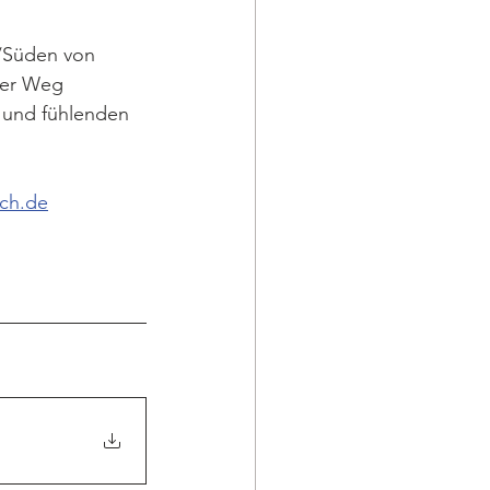
e/Süden von 
der Weg 
n und fühlenden 
uch.de