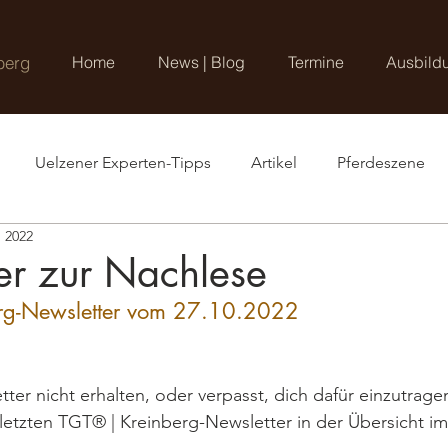
berg
Home
News | Blog
Termine
Ausbild
Uelzener Experten-Tipps
Artikel
Pferdeszene
. 2022
er zur Nachlese
rg-Newsletter vom 27.10.2022
ter nicht erhalten, oder verpasst, dich dafür einzutrage
letzten TGT® | Kreinberg-Newsletter in der Übersicht 