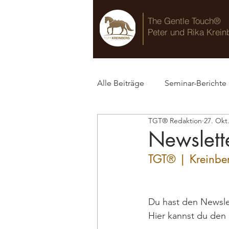
The Gentle Touch®
Peter und Rika Krein
Alle Beiträge
Seminar-Berichte
TGT® Redaktion
27. Okt
TGT® Blog
Newslett
TGT® | Kreinbe
Du hast den Newslet
Hier kannst du den 