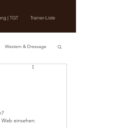
ung | TGT
Trainer-Liste
Western & Dressage
n?
im Web einsehen: