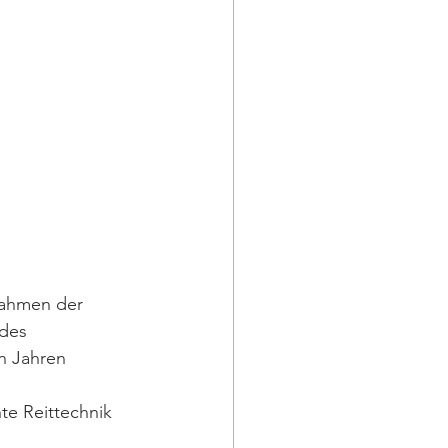
Rahmen der 
des 
en Jahren 
e Reittechnik 