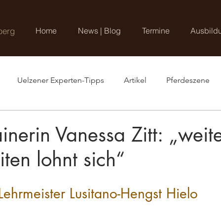
berg
Home
News | Blog
Termine
Ausbild
Uelzener Experten-Tipps
Artikel
Pferdeszene
nerin Vanessa Zitt: „weit
iten lohnt sich“
Lehrmeister Lusitano-Hengst Hielo 