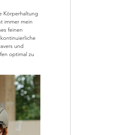
e Körperhaltung 
st immer mein 
nes feinen 
ontinuierliche 
ravers und 
fen optimal zu 