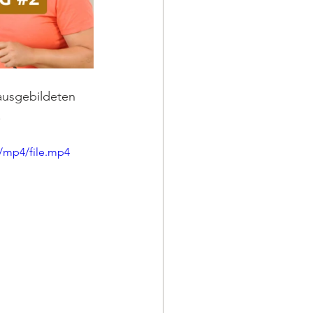
ausgebildeten 
.
p/mp4/file.mp4