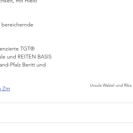
chkeit, mit Hielo 
 bereichernde 
izenzierte TGT® 
ule und REITEN BASIS 
and-Pfalz Beritt und 
Ursula Walzel und Rika
 Zitt