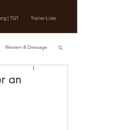
ung | TGT
Trainer-Liste
Western & Dressage
er an