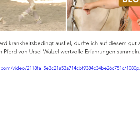
rd krankheitsbedingt ausfiel, durfte ich auf diesem gut 
n Pferd von Ursel Walzel wertvolle Erfahrungen sammeln
tic.com/video/2118fa_5e3c21a53a714cbf9384c34be26c751c/1080