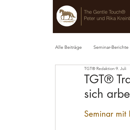
The Gentle Touch®
Peter und Rika Krein
Alle Beiträge
Seminar-Berichte
TGT® Redaktion
9. Juli
TGT® Blog
TGT® Trai
sich arbe
Seminar mit 