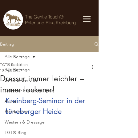
The Gentle Touch®
Peter und Rika Kreinberg
Beitrag
Alle Beiträge
TGT® Redaktion
Alle Beiträge
10. Apr. 2025
Dressur immer leichter –
Seminar-Berichte
immer lockerer!
Uelzener Experten-Tipps
Kreinberg-Seminar in der 
Artikel
Lüneburger Heide
Pferdeszene
Western & Dressage
TGT® Blog