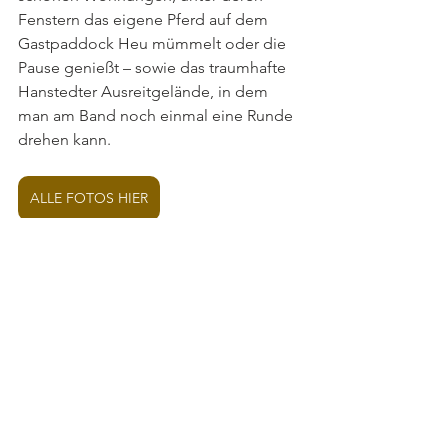
Fenstern das eigene Pferd auf dem 
Gastpaddock Heu mümmelt oder die 
Pause genießt – sowie das traumhafte 
Hanstedter Ausreitgelände, in dem 
man am Band noch einmal eine Runde 
drehen kann.
ALLE FOTOS HIER
Danke an Maud und Mira 
Mackenroth
 für die tolle Versorgung 
auf ihrem 
Waldhof
!