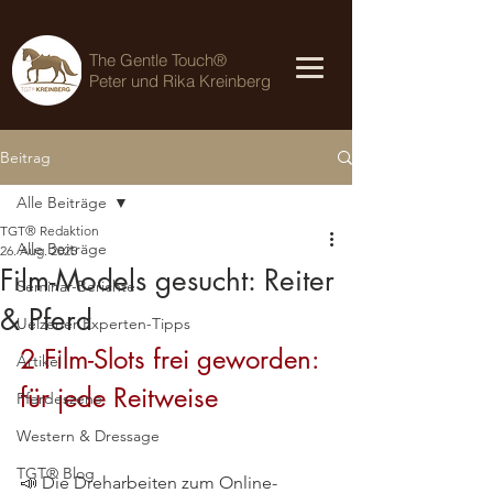
The Gentle Touch®
Peter und Rika Kreinberg
Beitrag
Alle Beiträge
TGT® Redaktion
Alle Beiträge
26. Aug. 2025
Film-Models gesucht: Reiter
Seminar-Berichte
& Pferd
Uelzener Experten-Tipps
2 Film-Slots frei geworden: 
Artikel
für jede Reitweise
Pferdeszene
Western & Dressage
TGT® Blog
📣 Die Dreharbeiten zum Online-