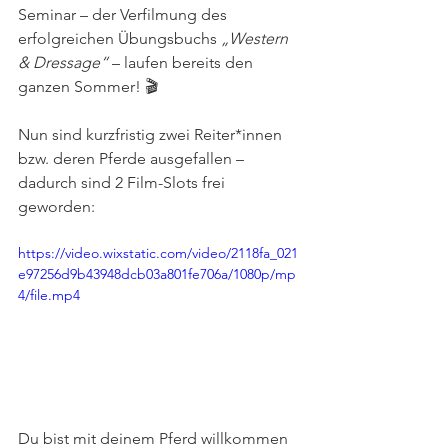
Seminar – der Verfilmung des 
erfolgreichen Übungsbuchs 
„Western 
& Dressage“
 – laufen bereits den 
ganzen Sommer! 🎬
Nun sind kurzfristig zwei Reiter*innen 
bzw. deren Pferde ausgefallen – 
dadurch sind 2 Film-Slots frei 
geworden:
https://video.wixstatic.com/video/2118fa_021
e97256d9b43948dcb03a801fe706a/1080p/mp
4/file.mp4
Du bist mit deinem Pferd willkommen 