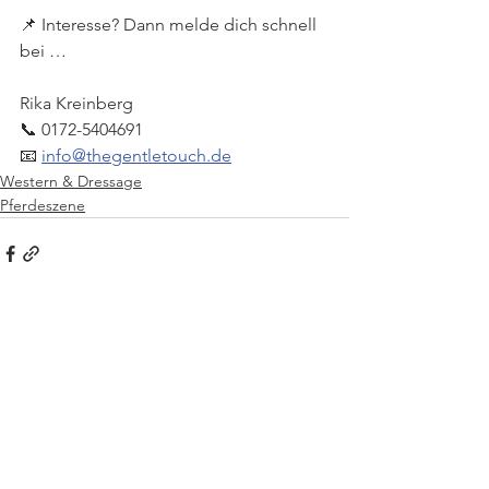
📌 Interesse? Dann melde dich schnell 
bei …
Rika Kreinberg
📞 0172-5404691
📧 
info@thegentletouch.de
Western & Dressage
Pferdeszene
Kommentare
Kommentar verfassen...