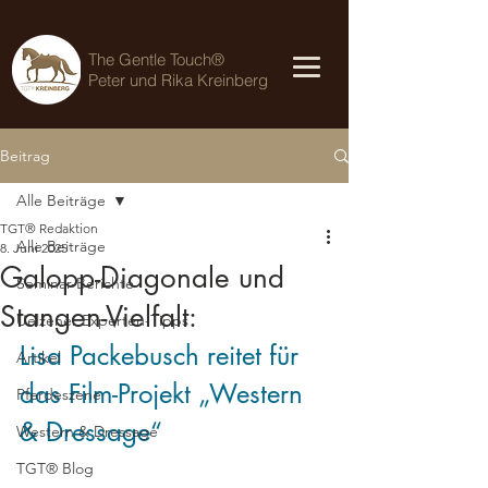
The Gentle Touch®
Peter und Rika Kreinberg
Beitrag
Alle Beiträge
TGT® Redaktion
Alle Beiträge
8. Juni 2025
Galopp-Diagonale und
Seminar-Berichte
Stangen-Vielfalt:
Uelzener Experten-Tipps
Lisa Packebusch reitet für 
Artikel
das Film-Projekt „Western 
Pferdeszene
& Dressage“
Western & Dressage
TGT® Blog