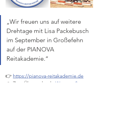
„Wir freuen uns auf weitere 
Drehtage mit Lisa Packebusch 
im September in Großefehn 
auf der PIANOVA 
Reitakademie.“
👉 
https://pianova-reitakademie.de
👉 Zum Übungebuch: 
Western & 
Dressage
🚩 Solltest du noch Interesse haben, an 
dieser Verfilmung mit deinem Pferd 
teilzunehmen, melde dich gerne bei: 
rika@thegentletouch.de