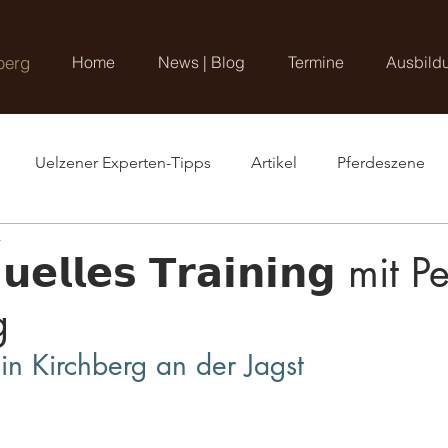
berg
Home
News | Blog
Termine
Ausbild
Uelzener Experten-Tipps
Artikel
Pferdeszene
.
𝗱𝘂𝗲𝗹𝗹𝗲𝘀 𝗧𝗿𝗮𝗶𝗻𝗶𝗻𝗴 mit P
g
 in Kirchberg an der Jagst