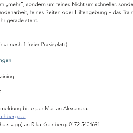
um „mehr“, sondern um feiner. Nicht um schneller, sond
Bodenarbeit, feines Reiten oder Hilfengebung – das Trai
ihr gerade steht.
(nur noch 1 freier Praxisplatz)
ngen
raining
€
meldung bitte per Mail an Alexandra:
irchberg.de
hatssapp) an Rika Kreinberg: 0172-5404691