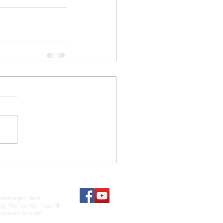
unterliegen dem
erg, The Gentle Touch®
pieren ist nicht