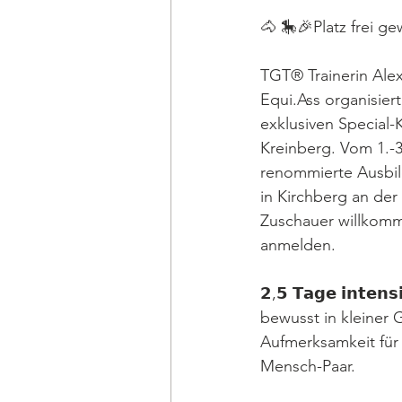
🐴 🎠🎉Platz frei g
TGT® Trainerin Ale
Equi.Ass organisier
exklusiven Special-K
Kreinberg. Vom 1.-3
renommierte Ausbild
in Kirchberg an der 
Zuschauer willkomme
anmelden.
𝟮,𝟱 𝗧𝗮𝗴𝗲 𝗶𝗻𝘁𝗲𝗻𝘀
bewusst in kleiner G
Aufmerksamkeit für 
Mensch-Paar.