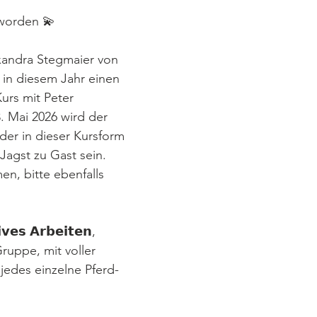
eworden 💫
xandra Stegmaier von 
t in diesem Jahr einen 
urs mit Peter 
. Mai 2026 wird der 
er in dieser Kursform 
Jagst zu Gast sein.  
n, bitte ebenfalls 
𝘃𝗲𝘀 𝗔𝗿𝗯𝗲𝗶𝘁𝗲𝗻, 
ruppe, mit voller 
jedes einzelne Pferd-