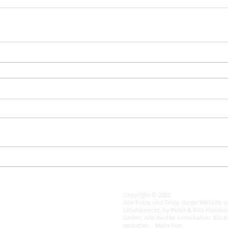
Copyright © 2022
Kontakt:
Alle Fotos und Texte dieser Website 
Peter und Rika Kreinberg
Urheberrecht;
by Peter & Rika Kreinb
The Gentle Touch GmbH
GmbH. Alle Rechte vorbehalten. Ein Ko
Tel. +49 (0)172 - 540 46 91
gestattet…
Mehr hier.
info@thegentletouch.de