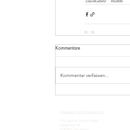
Kommentare
Kommentar verfassen...
Impressum und Datenschutz
The Gentle Touch GmbH
Küppelstr. 10
D-97657 Sandberg