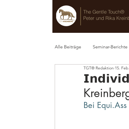
The Gentle Touch®
Peter und Rika Krein
Alle Beiträge
Seminar-Berichte
TGT® Redaktion
15. Feb
TGT® Blog
𝗜𝗻𝗱𝗶𝘃𝗶
Kreinber
Bei 
Equi.As
s