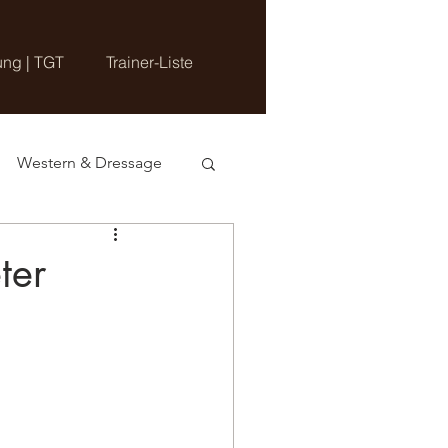
ung | TGT
Trainer-Liste
Western & Dressage
eter