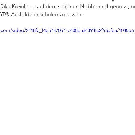
t Rika Kreinberg auf dem schönen Nobbenhof genutzt, u
T®-Ausbilderin schulen zu lassen.
tic.com/video/2118fa_f4e57870571c400ba34393fe2f95afea/1080p/