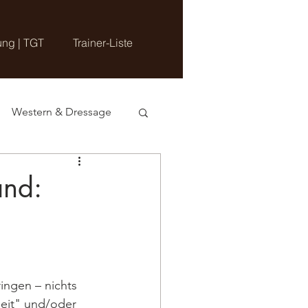
ung | TGT
Trainer-Liste
Western & Dressage
and:
ingen – nichts 
eit" und/oder 