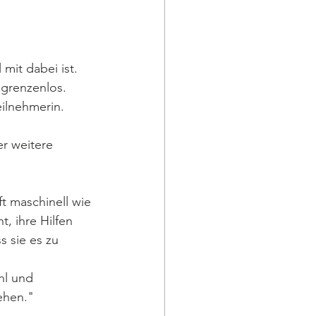
mit dabei ist. 
 grenzenlos. 
eilnehmerin.
r weitere 
t maschinell wie 
t, ihre Hilfen 
s sie es zu 
hl und 
ehen."