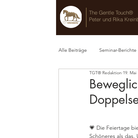
The Gentle Touch®
Peter und Rika Krein
Alle Beiträge
Seminar-Berichte
TGT® Redaktion
19. Mai
TGT® Blog
Beweglic
Doppelse
💗 Die Feiertage bie
Schöneres als das.