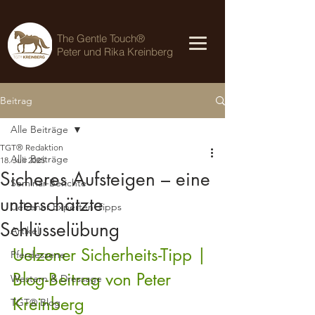
The Gentle Touch®
Peter und Rika Kreinberg
Beitrag
Alle Beiträge
TGT® Redaktion
Alle Beiträge
18. Juli 2025
Sicheres Aufsteigen – eine
Seminar-Berichte
unterschätzte
Uelzener Experten-Tipps
Schlüsselübung
Artikel
Uelzener Sicherheits-Tipp | 
Pferdeszene
Blog-Beitrag von Peter 
Western & Dressage
Kreinberg
TGT® Blog