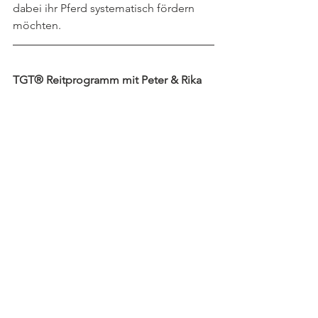
dabei ihr Pferd systematisch fördern 
möchten.
TGT® Reitprogramm mit Peter & Rika 
Kreinberg
📍Alle Infos findest du hier:  
www.thegentletouch.de/ausbildung/tgt
®-ausbildung-reiten-basis
Fragen bitte an:
rika@thegentletouch.de
, Tel. 0172-
5404691