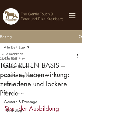
The Gentle Touch®
Peter und Rika Kreinberg
Beitrag
Alle Beiträge
TGT® Redaktion
Alle Beiträge
28. Okt. 2025
TGT® REITEN BASIS –
Seminar-Berichte
positive Nebenwirkung:
Uelzener Experten-Tipps
zufriedene und lockere
Artikel
Pferde
Pferdeszene
Western & Dressage
Start der
Ausbildung 
TGT® Blog