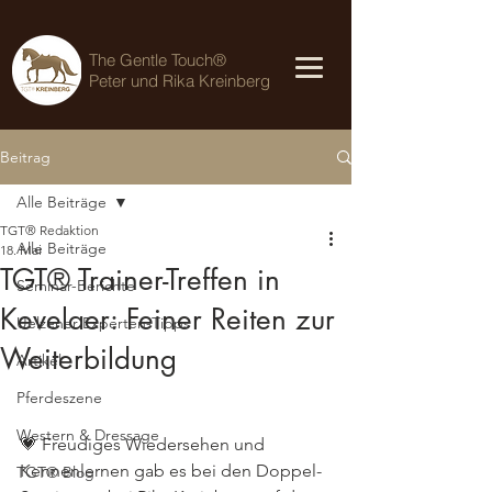
The Gentle Touch®
Peter und Rika Kreinberg
Beitrag
Alle Beiträge
TGT® Redaktion
Alle Beiträge
18. Mai
TGT® Trainer-Treffen in
Seminar-Berichte
Kevelaer: Feiner Reiten zur
Uelzener Experten-Tipps
Weiterbildung
Artikel
Pferdeszene
Western & Dressage
💗 Freudiges Wiedersehen und 
Kennenlernen gab es bei den Doppel-
TGT® Blog