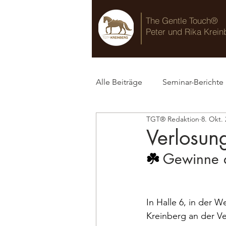
The Gentle Touch®
Peter und Rika Krein
Alle Beiträge
Seminar-Berichte
TGT® Redaktion
8. Okt.
TGT® Blog
Verlosun
☘️
 Gewinne 
In Halle 6, in der 
Kreinberg an der Ve