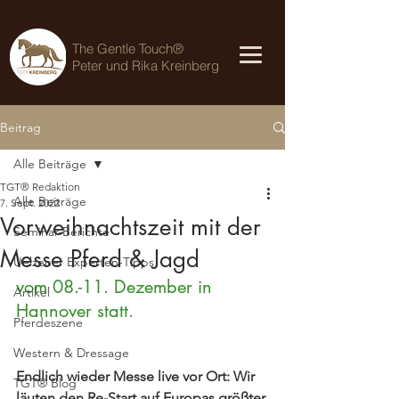
The Gentle Touch®
Peter und Rika Kreinberg
Beitrag
Alle Beiträge
TGT® Redaktion
Alle Beiträge
7. Sept. 2022
Vorweihnachtszeit mit der
Seminar-Berichte
Messe Pferd & Jagd
Uelzener Experten-Tipps
vom 08.-11. Dezember in 
Artikel
Hannover statt.
Pferdeszene
Western & Dressage
Endlich wieder Messe live vor Ort: Wir 
TGT® Blog
läuten den Re-Start auf Europas größter 