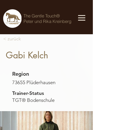
The Gentle Touch®
Peter und Rika Kreinberg
< zurück
Gabi Kelch
Region
73655 Plüderhausen
Trainer-Status
TGT® Bodenschule