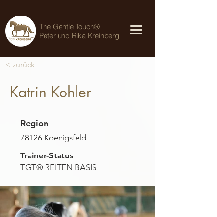
The Gentle Touch®
Peter und Rika Kreinberg
< zurück
Katrin Kohler
Region
78126 Koenigsfeld
Trainer-Status
TGT® REITEN BASIS