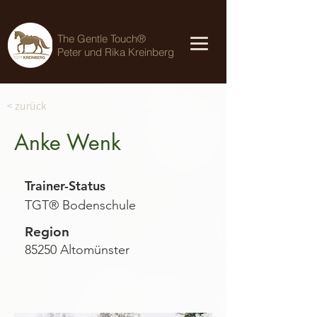
The Gentle Touch®
Peter und Rika Kreinberg
< zurück
Anke Wenk
Trainer-Status
TGT® Bodenschule
Region
85250 Altomünster