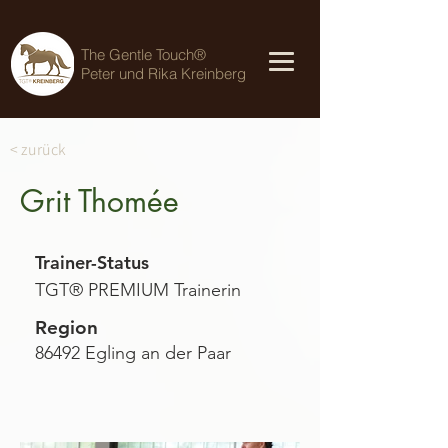
The Gentle Touch®
Peter und Rika Kreinberg
< zurück
Grit Thomée
Trainer-Status
TGT® PREMIUM Trainerin
Region
86492 Egling an der Paar