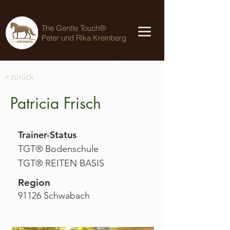
The Gentle Touch®
Peter und Rika Kreinberg
< zurück
Patricia Frisch
Trainer-Status
TGT® Bodenschule
TGT® REITEN BASIS
Region
91126 Schwabach