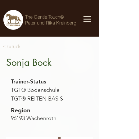
The Gentle Touch®
Peter und Rika Kreinberg
< zurück
Sonja Bock
Trainer-Status
TGT® Bodenschule
TGT® REITEN BASIS
Region
96193 Wachenroth