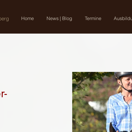
berg
Home
News | Blog
Termine
Ausbild
r-