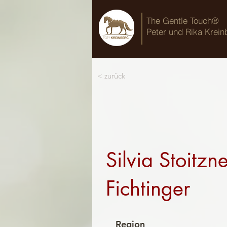
The Gentle Touch®
Peter und Rika Krein
< zurück
Silvia Stoitzne
Fichtinger
Region