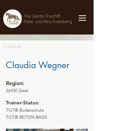
The Gentle Touch®
Peter und Rika Kreinberg
< zurück
Claudia Wegner
Region:
26430 Zetel
Trainer-Status:
TGT® Bodenschule
TGT® REITEN BASIS