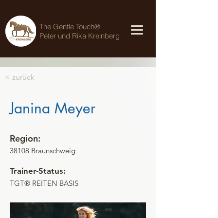
The Gentle Touch®
Peter und Rika Kreinberg
< zurück
Janina Meyer
Region:
38108 Braunschweig
Trainer-Status:
TGT® REITEN BASIS