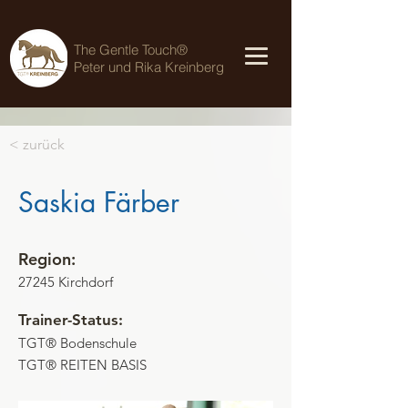
The Gentle Touch®
Peter und Rika Kreinberg
< zurück
Saskia Färber
Region:
27245 Kirchdorf
Trainer-Status:
TGT® Bodenschule
TGT® REITEN BASIS