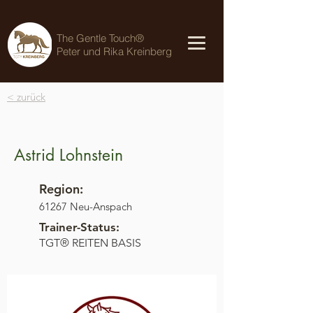
The Gentle Touch®
Peter und Rika Kreinberg
< zurück
Astrid Lohnstein
Region:
61267 Neu-Anspach
Trainer-Status:
TGT® REITEN BASIS