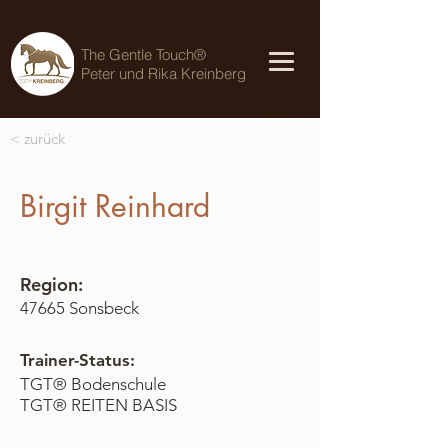
The Gentle Touch®
Peter und Rika Kreinberg
< zurück
Birgit Reinhard
Region:
47665 Sonsbeck
Trainer-Status:
TGT® Bodenschule
TGT® REITEN BASIS