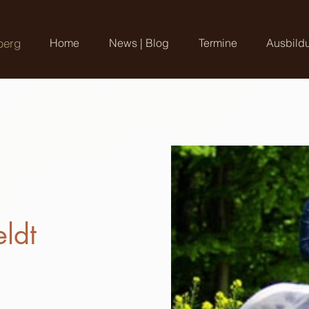
berg
Home
News | Blog
Termine
Ausbild
ldt