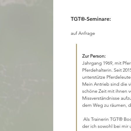
TGT®-Seminare:
auf Anfrage
Jahrgang 1969, mit Pfer
Pferdehalterin. Seit 20
unterstütze Pferdeleute 
Mein Antrieb sind die 
schöne Zeit mit ihnen v
Missverständnisse aufz
dem Weg zu räumen, das 
 Als Trainerin TGT® Bodenschule und Reiten Basis habe ich eine Methode bei Peter Kreinberg gefunden, mit 
der ich sowohl bei mir