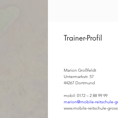
Trainer-Profil
Marion Großfeldt

Untermarkstr. 57

44267 Dortmund
marion@mobile-reitschule-gr
www.mobile-reitschule-gross