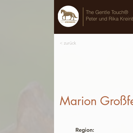
The Gentle Touch®
Peter und Rika Krein
< zurück
Marion Großfe
Region: