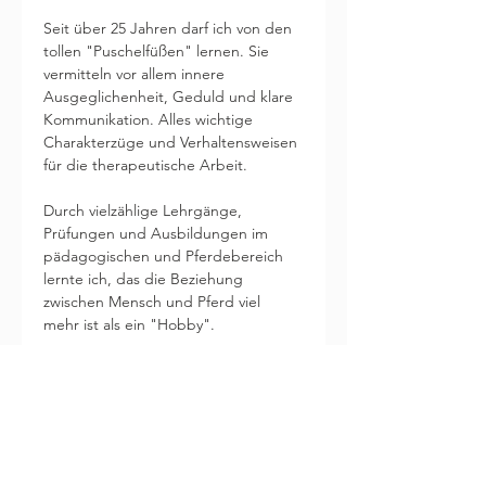
Seit über 25 Jahren darf ich von den 
tollen "Puschelfüßen" lernen. Sie 
vermitteln vor allem innere 
Ausgeglichenheit, Geduld und klare 
Kommunikation. Alles wichtige 
Charakterzüge und Verhaltensweisen 
für die therapeutische Arbeit.
Durch vielzählige Lehrgänge, 
Prüfungen und Ausbildungen im 
pädagogischen und Pferdebereich 
lernte ich, das die Beziehung 
zwischen Mensch und Pferd viel 
mehr ist als ein "Hobby". 
Liebevoller, partnerschaftlicher und 
vor allem respektvoller Umgang sind 
mir in der Arbeit mit Mensch & Tier 
sehr wichtig. Das erleben und 
schätzen meine Klienten sehr.