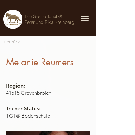
The Gentle Touch®
Peter und Rika Kreinberg
< zurück
Melanie Reumers
Region:
41515 Grevenbroich
Trainer-Status:
TGT® Bodenschule