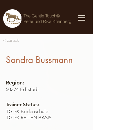
The Gentle Touch®
Peter und Rika Kreinberg
< zurück
Sandra Bussmann
Region:
50374 Erftstadt
Trainer-Status:
TGT® Bodenschule
TGT® REITEN BASIS