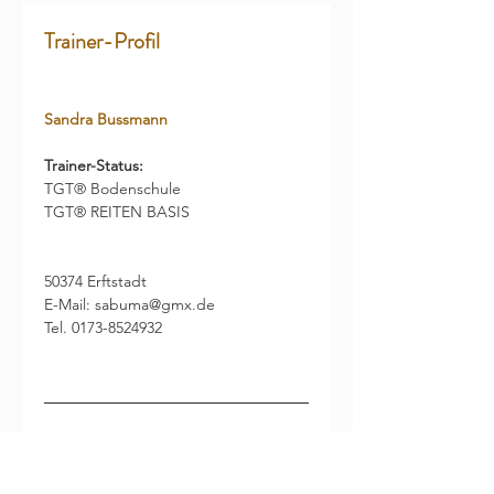
Trainer-Profil
Sandra Bussmann
Trainer-Status:
TGT® Bodenschule
TGT® REITEN BASIS
50374 Erftstadt
E-Mail: sabuma@gmx.de 	
Tel. 0173-8524932
Bitte kontaktiere die Trainerin auf 
direktem Wege, um dich über ihre 