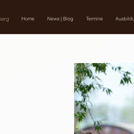
berg
Home
News | Blog
Termine
Ausbild