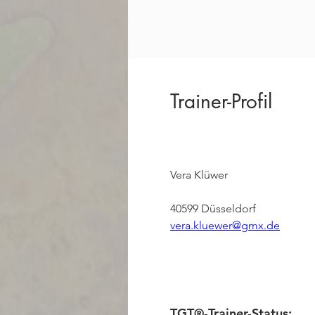
Trainer-Profil
Vera Klüwer
40599 Düsseldorf
vera.kluewer@gmx.de
TGT®-Trainer-Status: