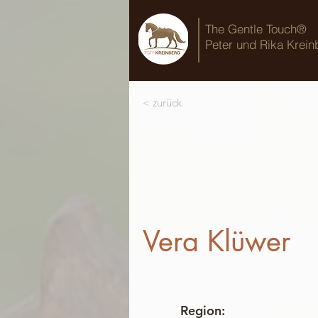
The Gentle Touch®
Peter und Rika Krein
< zurück
Vera Klüwer
Region: