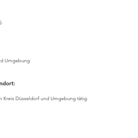


S
und Umgebung

ndort:
im Kreis Düsseldorf und Umgebung tätig.
