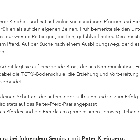
 ihrer Kindheit und hat auf vielen verschiedenen Pferden und Pon
fühlen als auf den eigenen Beinen. Früh bemerkte sie den Unter
es nur wenige Reiter gibt, die fein, gefühlvoll reiten. Den meis
m Pferd. Auf der Suche nach einem Ausbildungsweg, der diese Pu
n.

rbeit legt sie auf eine solide Basis, die aus Kommunikation, E
 dabei die TGT®-Bodenschule, die Erziehung und Vorbereitung 
verbindet.

in kleinen Schritten, die aufeinander aufbauen und so zum Erfolg 
d stets auf das Reiter-Pferd-Paar angepasst.

es Pferdes und die Freude am gemeinsamen Lernweg stehen dab
ng bei folgendem Seminar mit Peter Kreinberg: