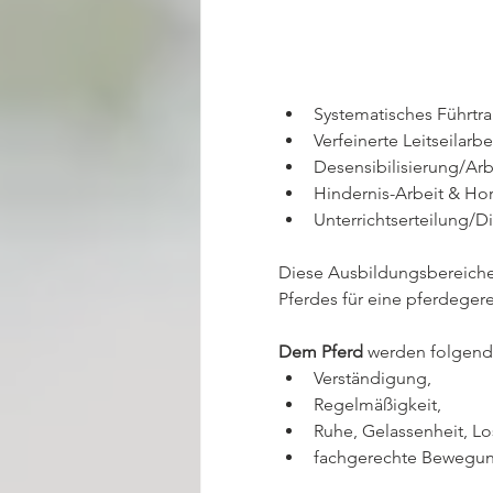
Systematisches Führtra
Verfeinerte Leitseilarb
Desensibilisierung/Arb
Hindernis-Arbeit & Hor
Unterrichtserteilung/Di
Diese Ausbildungsbereiche 
Pferdes für eine pferdeger
Dem Pferd
 werden folgend
Verständigung,
Regelmäßigkeit,
Ruhe, Gelassenheit, Lo
fachgerechte Bewegun