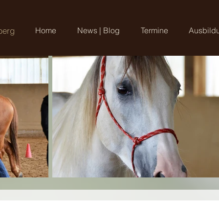
berg
Home
News | Blog
Termine
Ausbild