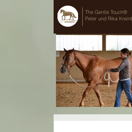
The Gentle Touch®
Peter und Rika Krein