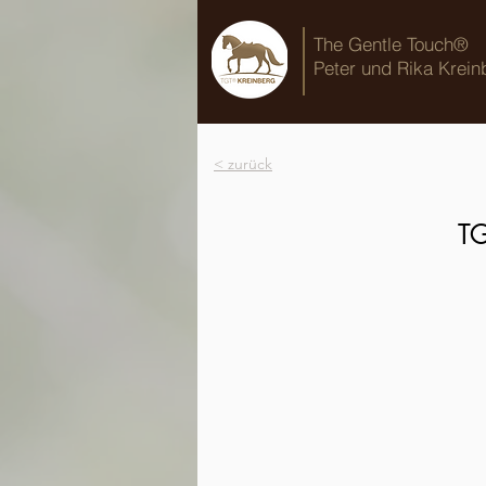
The Gentle Touch®
Peter und Rika Krein
< zurück
TG