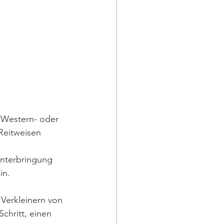
 Western- oder 
 Reitweisen 
unterbringung 
in.
 Verkleinern von 
hritt, einen 