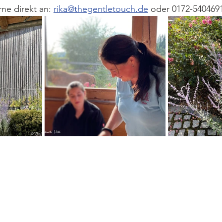
ne direkt an: 
rika@thegentletouch.de
 oder 0172-540469