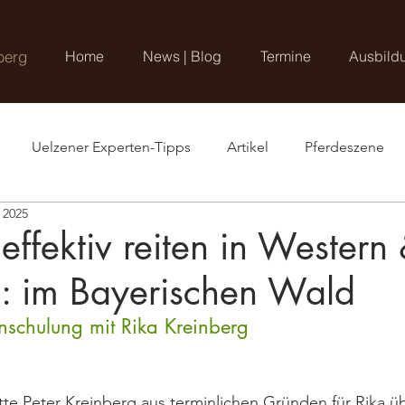
berg
Home
News | Blog
Termine
Ausbild
Uelzener Experten-Tipps
Artikel
Pferdeszene
i 2025
effektiv reiten in Western
: im Bayerischen Wald
enschulung mit Rika Kreinberg
atte Peter Kreinberg aus terminlichen Gründen für Rika