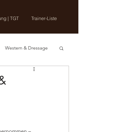
ung | TGT
Trainer-Liste
Western & Dressage
 &
 übernommen – 