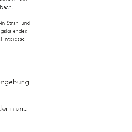
nbach.
bin Strahl und 
ngskalender. 
i Interesse 
fengebung 
 
 
erin und 