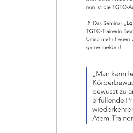
nun ist die TGT®-Au
🚩 Das Seminar 
„Lo
TGT®-Trainerin Beate
Umso mehr freuen w
gerne melden!
„Man kann le
Körperbewuss
bewusst zu ä
erfüllende P
wiederkehren
Atem-Trainer