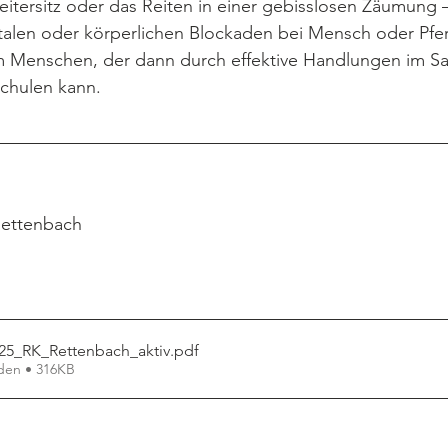
tersitz oder das Reiten in einer gebisslosen Zäumung –
alen oder körperlichen Blockaden bei Mensch oder Pfe
m Menschen, der dann durch effektive Handlungen im Sat
schulen kann.
 Rettenbach
:
025_RK_Rettenbach_aktiv
.pdf
den • 316KB