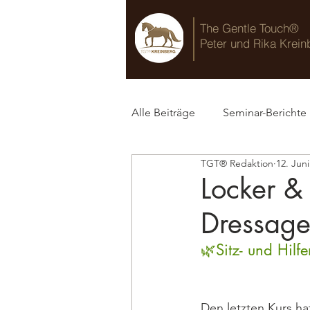
The Gentle Touch®
Peter und Rika Krein
Alle Beiträge
Seminar-Berichte
TGT® Redaktion
12. Jun
TGT® Blog
Locker & 
Dressage
🌿Sitz- und Hilf
Den letzten Kurs h